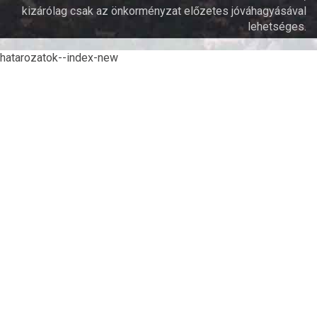
kizárólag csak az önkorményzat előzetes jóváhagyásával
lehetséges.
hatarozatok--index-new