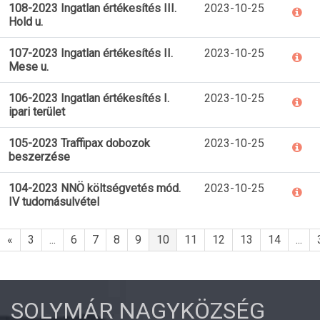
108-2023 Ingatlan értékesítés III.
2023-10-25
Hold u.
107-2023 Ingatlan értékesítés II.
2023-10-25
Mese u.
106-2023 Ingatlan értékesítés I.
2023-10-25
ipari terület
105-2023 Traffipax dobozok
2023-10-25
beszerzése
104-2023 NNÖ költségvetés mód.
2023-10-25
IV tudomásulvétel
«
3
...
6
7
8
9
10
11
12
13
14
...
SOLYMÁR NAGYKÖZSÉG