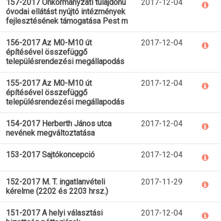
157-2017 Önkormányzati tulajdonú
2017-12-04
óvodai ellátást nyújtó intézmények
fejlesztésének támogatása Pest m
156-2017 Az M0-M10 út
2017-12-04
építésével összefüggő
településrendezési megállapodás
155-2017 Az M0-M10 út
2017-12-04
építésével összefüggő
településrendezési megállapodás
154-2017 Herberth János utca
2017-12-04
nevének megváltoztatása
153-2017 Sajtókoncepció
2017-12-04
152-2017 M. T. ingatlanvételi
2017-11-29
kérelme (2202 és 2203 hrsz.)
151-2017 A helyi választási
2017-12-04