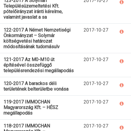
123-2017 A Solymári
2017-10-27
Településüzemeltetési Kft.
pótelőirányzat iránti kérelme,
valamint javaslat a sa
122-2017 A Német Nemzetiségi
2017-10-27
Önkormányzat – Solymár
költségvetési határozat
módosításának tudomásulv
121-2017 Az M0-M10 út
2017-10-27
építésével összefüggő
településrendezési megállapodás
120-2017 A barackos déli
2017-10-27
területének belterületbe vonása
119-2017 IMMOCHAN
2017-10-27
Magyarország Kft. – HÉSZ
megállapodás
118-2017 IMMOCHAN
2017-10-27