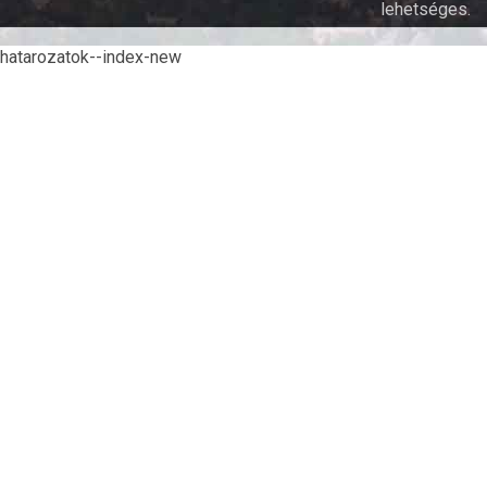
lehetséges.
hatarozatok--index-new