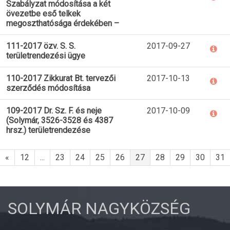
Szabályzat módosítása a két
övezetbe eső telkek
megoszthatósága érdekében –
111-2017 özv. S. S.
2017-09-27
területrendezési ügye
110-2017 Zikkurat Bt. tervezői
2017-10-13
szerződés módosítása
109-2017 Dr. Sz. F. és neje
2017-10-09
(Solymár, 3526-3528 és 4387
hrsz.) területrendezése
«
12
...
23
24
25
26
27
28
29
30
31
SOLYMÁR NAGYKÖZSÉG