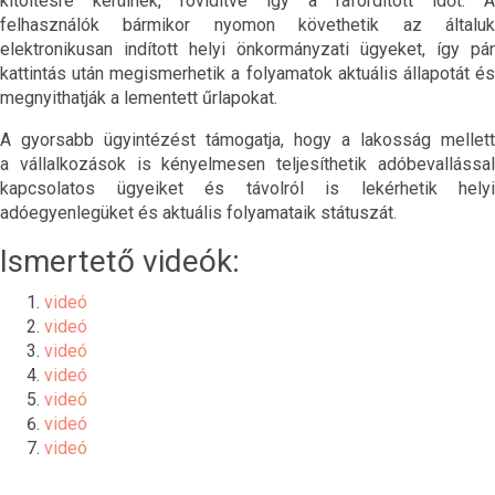
kitöltésre kerülnek, rövidítve így a ráfordított időt. A
felhasználók bármikor nyomon követhetik az általuk
elektronikusan indított helyi önkormányzati ügyeket, így pár
kattintás után megismerhetik a folyamatok aktuális állapotát és
megnyithatják a lementett űrlapokat.
A gyorsabb ügyintézést támogatja, hogy a lakosság mellett
a vállalkozások is kényelmesen teljesíthetik adóbevallással
kapcsolatos ügyeiket és távolról is lekérhetik helyi
adóegyenlegüket és aktuális folyamataik státuszát.
Ismertető videók:
videó
videó
videó
videó
videó
videó
videó