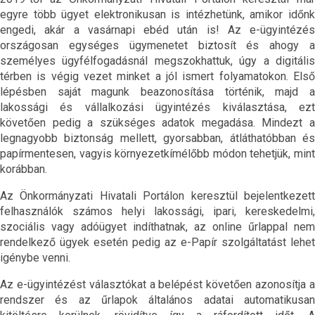
egyre több ügyet elektronikusan is intézhetünk, amikor időnk
engedi, akár a vasárnapi ebéd után is! Az e-ügyintézés
országosan egységes ügymenetet biztosít és ahogy a
személyes ügyfélfogadásnál megszokhattuk, úgy a digitális
térben is végig vezet minket a jól ismert folyamatokon. Első
lépésben saját magunk beazonosítása történik, majd a
lakossági és vállalkozási ügyintézés kiválasztása, ezt
követően pedig a szükséges adatok megadása. Mindezt a
legnagyobb biztonság mellett, gyorsabban, átláthatóbban és
papírmentesen, vagyis környezetkímélőbb módon tehetjük, mint
korábban.
Az Önkormányzati Hivatali Portálon keresztül bejelentkezett
felhasználók számos helyi lakossági, ipari, kereskedelmi,
szociális vagy adóügyet indíthatnak, az online űrlappal nem
rendelkező ügyek esetén pedig az e-Papír szolgáltatást lehet
igénybe venni.
Az e-ügyintézést választókat a belépést követően azonosítja a
rendszer és az űrlapok általános adatai automatikusan