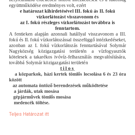
együttműködése eredményes volt, ezért
e határozat kihirdetésével III. fokú ás II. fokú
vízkorlátozást visszavonom és
az I. fokú részleges vízkorlátozást továbbra is
fenntartom.
A fentieken alapján azonnali hatállyal visszavonom a III.
fokú és II. fokú vízkorlátozással összefüggő intézkedéseket,
azonban az I. fokú vízkorlátozás fenntartásával Solymár
Nagyközség közigazgatási területén a vízfogyasztók
kötelesek a takarékos ivóvíz-felhasználás megvalósítására,
továbbá Solymár közigazgatási területén
t i l o s
a közparkok, házi kertek tömlős locsolása 6 és 23 óra
között
az automata öntöző berendezések működtetése
a járdák, utak mosása
gépjárművek tömlős mosása
medencék töltése.
Teljes Határozat itt