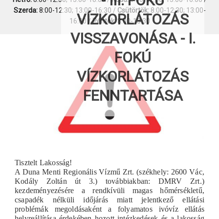
- III. FOKÚ
Szerda:
8:00-12:30; 13:00-16:30 /
Csütörtök:
8:00-12:30; 13:00-
VÍZKORLÁTOZÁS
16:00 /
Péntek:
8:00-13:30
VISSZAVONÁSA - I.
FOKÚ
VÍZKORLÁTOZÁS
FENNTARTÁSA
Tisztelt Lakosság!
A Duna Menti Regionális Vízmű Zrt. (székhely: 2600 Vác,
Kodály Zoltán út 3.) továbbiakban: DMRV Zrt.)
kezdeményezésére a rendkívüli magas hőmérsékletű,
csapadék nélküli időjárás miatt jelentkező ellátási
problémák megoldásaként a folyamatos ivóvíz ellátás
helyreállítása érdekében hozott intézkedések és a lakosság