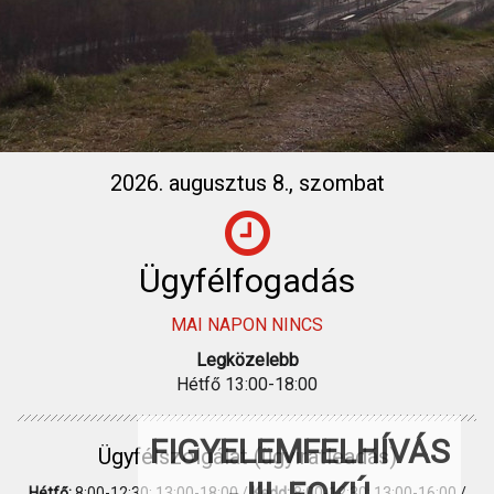
2026. augusztus 8., szombat
Ügyfélfogadás
MAI NAPON NINCS
Legközelebb
Hétfő 13:00-18:00
FIGYELEMFELHÍVÁS
Ügyfélszolgálat (ügyiratleadás)
Hétfő:
8:00-12:30; 13:00-18:00 /
Kedd:
8:00-12:30; 13:00-16:00 /