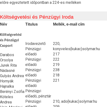
előre egyeztetett időpontban a 224-es melléken
Költségvetési és Pénzügyi Iroda
Név
Titulus
Mellék, e-mail cím
Költségvetési
és Pénzügyi
Irodavezető
220,
Csoport
Pénzügyi
konyveles(kukac)solymar.hu
előadó
217
Darabos
Pénzügyi
222
Orsolya
előadó
219
Jurek Rita
Pénzügyi
238
Nádasné
előadó
218
Gulyás Andrea
Pénzügyi
221
Hornyák
előadó
Hajnalka
Pénzügyi
Berényi Zsófia
előadó, pénztár
Köteles
Pénzügyi
210, ado(kukac)solymar.hu
Andrea
előadó
209