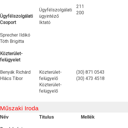
211
Ügyfélszolgálati
200
Ügyfélszolgálati
ügyintéző
Csoport
Iktató
Sprecher Ildikó
Tóth Brigitta
Közterület-
felügyelet
Benyák Richárd
Közterület-
(30) 871 0543
Hlács Tibor
felügyelő
(30) 473 4518
Közterület-
felügyelő
Műszaki Iroda
Név
Titulus
Mellék