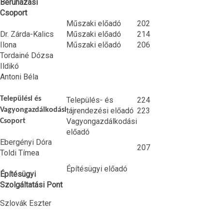
Beruházási
Csoport
Műszaki előadó
202
Dr. Zárda-Kalics
Műszaki előadó
214
Ilona
Műszaki előadó
206
Tordainé Dózsa
Ildikó
Antoni Béla
Települési és
Település- és
224
Vagyongazdálkodási
tájrendezési előadó
223
Vagyongazdálkodási
Csoport
előadó
Ebergényi Dóra
207
Toldi Tímea
Építésügyi előadó
Építésügyi
Szolgáltatási Pont
Szlovák Eszter