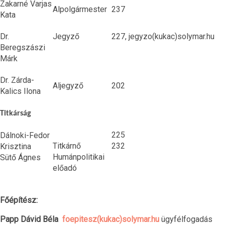
Zakarné Varjas
Alpolgármester
237
Kata
Dr.
Jegyző
227, jegyzo(kukac)solymar.hu
Beregszászi
Márk
Dr. Zárda-
Aljegyző
202
Kalics Ilona
Polgármesteri
.
Titkárság
tanácsadó.
.
225
Dálnoki-Fedor
Titkárnő
232
Krisztina
Humánpolitikai
Sütő Ágnes
előadó
Főépítész:
Papp Dávid Béla
foepitesz(kukac)solymar.hu
ügyfélfogadás