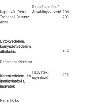
Szociális előadó
Kaposvári Petra
Anyakönyvvezető
204
Tanácsné Bartusz
203
Anita
Birtokvédelem,
környezetvédelem,
212
állattartás
Perjámosi Krisztina
Hagyatéki
213
Kereskedelem- és
ügyintéző
iparügyintézés,
hagyaték
Rimai Ildikó