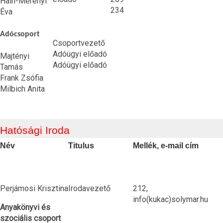
Hain-Merényi
234
Éva
Adócsoport
Csoportvezető
Adóügyi előadó
Majtényi
Adóügyi előadó
Tamás
Frank Zsófia
Milbich Anita
Hatósági Iroda
Név
Titulus
Mellék, e-mail cím
Perjámosi Krisztina
Irodavezető
212,
info(kukac)solymar.hu
Anyakönyvi és
szociális csoport